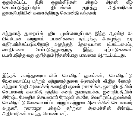
ஒதுக்கப்பட்ட நிதி ஒதுக்கீடுகள் மற்றும் அதன் கீழ்
செயல்படுத்தப்படும் திட்டங்கள் குறித்து அதிகாரிகள்
ஜனாதிபதியின் கவனத்திற்கு கொண்டு வந்தனர்.
சுற்றுலாத் துறையில் புதிய முன்னெடுப்பாக இந்த ஆண்டு 03
மில்லியன் சுற்றுலாப் பயணிகளை நாட்டிற்கு அழைத்து வர
எதிர்பார்க்கப்படுவதோடு அதற்குத் தேவையான உட்கட்டமைப்பு
வசதிகளை மேம்படுத்துவதற்கு இந்த ஏற்பாடுகளைப்
பயன்படுத்துவது குறித்தும் இதன்போது பரவலாக ஆராயப்பட்டது.
இந்தக் கலந்துரையாடலில் வெளிநாட்டலுவல்கள், வெளிநாட்டு
வேலைவாய்ப்பு மற்றும் சுற்றுலாத்துறை அமைச்சர் விஜித ஹேரத்,
சுற்றுலா பிரதி அமைச்சர் கலாநிதி ருவன் ரணசிங்க, ஜனாதிபதியின்
செயலாளர் கலாநிதி நந்திக சனத் குமாநாயக்க, ஜனாதிபதியின்
சிரேஷ்ட மேலதிக செயலாளர் ரோஷன் கமகே, வெளிநாட்டலுவல்கள்,
வெளிநாட்டு வேலைவாய்ப்பு மற்றும் சுற்றுலா அமைச்சின் செயலாளர்
அருணி ரணராஜா மற்றும் சுற்றுலா அமைச்சின் சிரேஷ்ட
அதிகாரிகள் கலந்து கொண்டனர்.