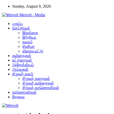
Sunday, August 9, 2026
Meiveli - Media
முகப்பு
செய்திகள்
இலங்கை
இந்தியா
உலகம்
சினிமா
விளையாட்டு
கவிதைகள்
கட்டுரைகள்
ஆரோக்கியம்
ஆய்வுகள்
சிறுவர் களம்
சிறுவர் கதைகள்
சிறுவர் கவிதைகள்
சிறுவர் காணொளிகள்
காணொளிகள்
நேரலை