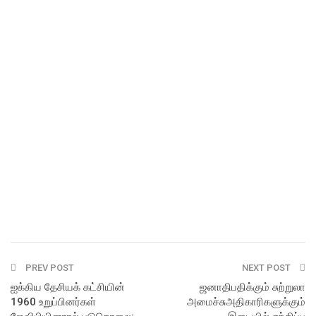
PREV POST
NEXT POST
ஐக்கிய தேசியக் கட்சியின்
ஜனாதிபதிக்கும் சுற்றுலா
1960 உறுப்பினர்கள்
அமைச்சுஅதிகாரிகளுக்கும்