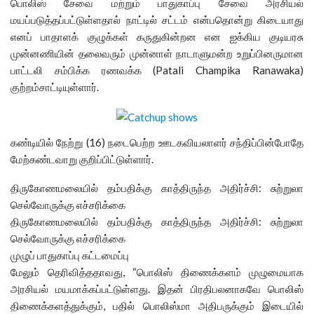
பொலிஸ் சேவை மற்றும் பாதுகாப்பு சேவை அரசியல்
மயப்படுத்தப்பட்டுள்ளதால் நாட்டில் சட்டம் என்பதொன்று கிடையாது
எனப் பாதாளக் குழுக்கள் கருதுகின்றன என ஐக்கிய குடியரசு
முன்னணியின் தலைவரும் முன்னாள் நாடாளுமன்ற உறுப்பினருமான
பாட்டலி சம்பிக்க ரணவக்க (Patali Champika Ranawaka)
குற்றம்சாட்டியுள்ளார்.
கண்டியில் நேற்று (16) நடைபெற்ற ஊடகவியலாளர் சந்திப்பின்போதே
மேற்கண்டவாறு குறிப்பிட்டுள்ளார்.
திருகோணமலையில் தம்பதிக்கு காத்திருந்த அதிர்ச்சி: சுற்றுலா
செல்வோருக்கு எச்சரிக்கை
திருகோணமலையில் தம்பதிக்கு காத்திருந்த அதிர்ச்சி: சுற்றுலா
செல்வோருக்கு எச்சரிக்கை
முழுப் பாதுகாப்பு கட்டமைப்பு
மேலும் தெரிவித்ததாவது, “பொலிஸ் திணைக்களம் முழுமையாக
அரசியல் மயமாக்கப்பட்டுள்ளது. இதன் பிரதிபலனாகவே பொலிஸ்
திணைக்களத்துக்கும், பதில் பொலிஸ்மா அதிபருக்கும் இடையில்