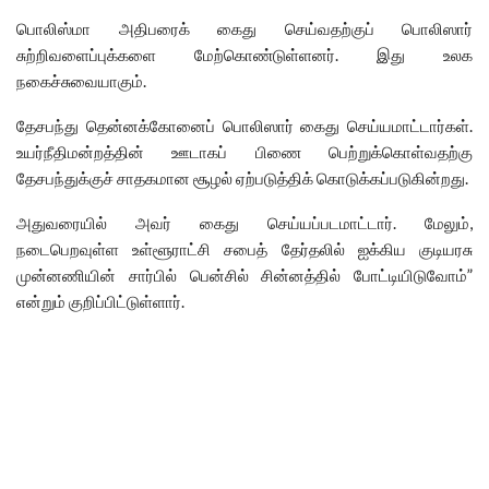
பொலிஸ்மா அதிபரைக் கைது செய்வதற்குப் பொலிஸார்
சுற்றிவளைப்புக்களை மேற்கொண்டுள்ளனர். இது உலக
நகைச்சுவையாகும்.
தேசபந்து தென்னக்கோனைப் பொலிஸார் கைது செய்யமாட்டார்கள்.
உயர்நீதிமன்றத்தின் ஊடாகப் பிணை பெற்றுக்கொள்வதற்கு
தேசபந்துக்குச் சாதகமான சூழல் ஏற்படுத்திக் கொடுக்கப்படுகின்றது.
அதுவரையில் அவர் கைது செய்யப்படமாட்டார். மேலும்,
நடைபெறவுள்ள உள்ளூராட்சி சபைத் தேர்தலில் ஐக்கிய குடியரசு
முன்னணியின் சார்பில் பென்சில் சின்னத்தில் போட்டியிடுவோம்”
என்றும் குறிப்பிட்டுள்ளார்.