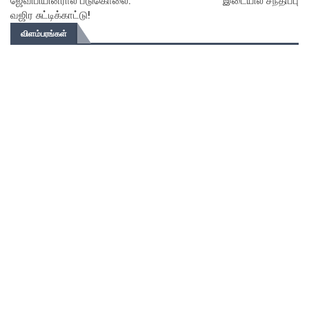
ஜேவிபியினரால் படுகொலை:
இடையில் சந்திப்பு
வஜிர சுட்டிக்காட்டு!
விளம்பரங்கள்