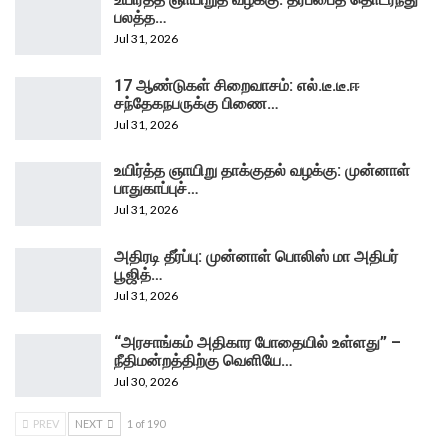
பலத்த…
Jul 31, 2026
17 ஆண்டுகள் சிறைவாசம்: எல்.டீ.டீ.ஈ
சந்தேகநபருக்கு பிணை…
Jul 31, 2026
உயிர்த்த ஞாயிறு தாக்குதல் வழக்கு: முன்னாள்
பாதுகாப்புச்…
Jul 31, 2026
அதிரடி தீர்ப்பு: முன்னாள் பொலிஸ் மா அதிபர்
பூஜித்…
Jul 31, 2026
“அரசாங்கம் அதிகார போதையில் உள்ளது” –
நீதிமன்றத்திற்கு வெளியே…
Jul 30, 2026
PREV
NEXT
1 of 190