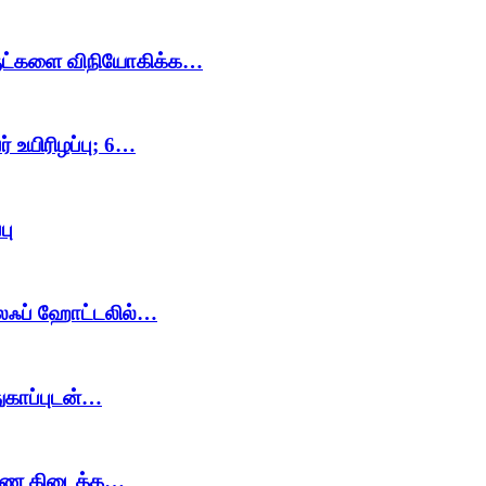
ொருட்களை விநியோகிக்க…
் உயிரிழப்பு; 6…
பு
லைஃப் ஹோட்டலில்…
துகாப்புடன்…
பிணை கிடைத்த…