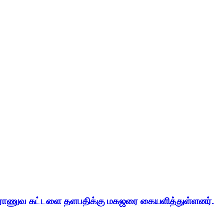
ட இராணுவ கட்டளை தளபதிக்கு மகஜரை கையளித்துள்ளனர்.