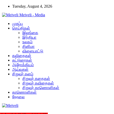
Tuesday, August 4, 2026
Meiveli - Media
முகப்பு
செய்திகள்
இலங்கை
இந்தியா
உலகம்
சினிமா
விளையாட்டு
கவிதைகள்
கட்டுரைகள்
ஆரோக்கியம்
ஆய்வுகள்
சிறுவர் களம்
சிறுவர் கதைகள்
சிறுவர் கவிதைகள்
சிறுவர் காணொளிகள்
காணொளிகள்
நேரலை