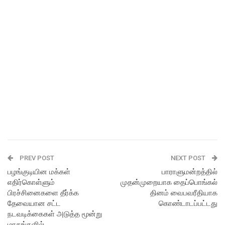
PREV POST
NEXT POST
பழங்குடியின மக்கள்
பாராளுமன்றத்தில்
எதிர்கொள்ளும்
முதன்முறையாக தைப்பொங்கல்
பிரச்சினைகளை தீர்க்க
தினம் வைபவரீதியாக
தேவையான சட்ட
கொண்டாடப்பட்டது
நடவடிக்கைகள் அடுத்த மூன்று
மாதங்களில்…