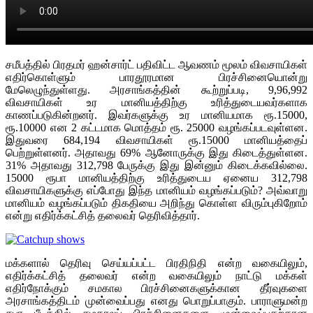
சமீபத்தில் பிரதமர் ஹன்சார்ட் பதிவிட்ட ஆவணம் மூலம் விவசாயிகள்
எதிர்கொள்ளும் பாரதூரமான பிரச்சினையொன்று
மேலெழுந்துள்ளது. அரசாங்கத்தின் கூற்றுப்படி, 9,96,992
விவசாயிகள் உர மானியத்திற்கு உரித்துடையவர்களாக
காணப்படுகின்றனர். இவர்களுக்கு உர மானியமாக ரூ.15000,
ரூ.10000 என 2 கட்டமாக மொத்தம் ரூ. 25000 வழங்கப்படவுள்ளன.
இதுவரை 684,194 விவசாயிகள் ரூ.15000 மானியத்தைப்
பெற்றுள்ளனர். அதாவது 69% ஆனோருக்கு இது கிடைத்துள்ளன.
31% அதாவது 312,798 பேருக்கு இது இன்னும் கிடைக்கவில்லை.
15000 ரூபா மானியத்திற்கு உரித்துடைய ஏனைய 312,798
விவசாயிகளுக்கு எப்போது இந்த மானியம் வழங்கப்படும்? அவ்வாறு
மானியம் வழங்கப்படும் திகதியை அறிந்து கொள்ள விரும்புகிறோம்
என்று எதிர்க்கட்சித் தலைவர் தெரிவித்தார்.
மக்களால் தெரிவு செய்யப்பட்ட பிரதிநிதி என்ற வகையிலும்,
எதிர்க்கட்சித் தலைவர் என்ற வகையிலும் நாட்டு மக்கள்
எதிர்நோக்கும் சமகால பிரச்சினைகளுக்கான தீர்வுகளை
அரசாங்கத்திடம் முன்வைப்பது எனது பொறுப்பாகும். பாராளுமன்ற