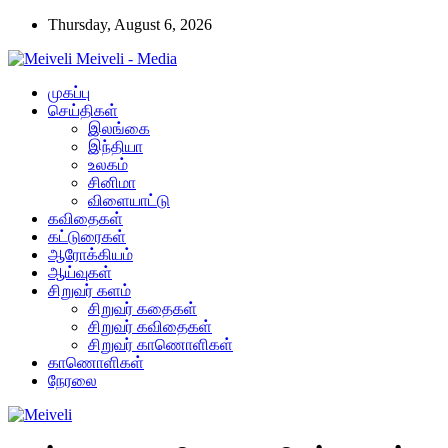
Thursday, August 6, 2026
Meiveli - Media
முகப்பு
செய்திகள்
இலங்கை
இந்தியா
உலகம்
சினிமா
விளையாட்டு
கவிதைகள்
கட்டுரைகள்
ஆரோக்கியம்
ஆய்வுகள்
சிறுவர் களம்
சிறுவர் கதைகள்
சிறுவர் கவிதைகள்
சிறுவர் காணொளிகள்
காணொளிகள்
நேரலை