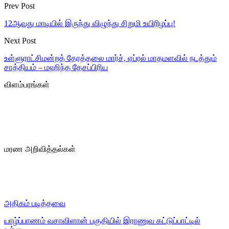
Prev Post
12ஆவது மாடியில் இருந்து விழுந்து சிறுமி உயிரிழப்பு!
Next Post
உள்ளுராட்சிமன்றத் தேரத்தலை மார்ச், ஏப்ரல் மாதமளவில் நடத்தும்
சாத்தியம் – மஹிந்த தேசப்பிரிய
விளம்பரங்கள்
மரண அறிவித்தல்கள்
அதிகம் படித்தவை
யாழ்ப்பாணம் வசாவிளான் பகுதியில் இராணுவ கட்டுப்பாட்டில்