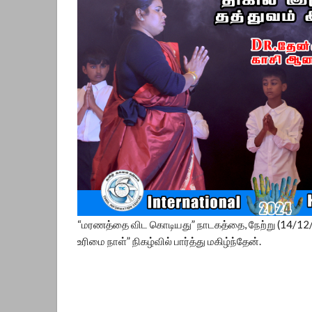
“மரணத்தை விட கொடியது” நாடகத்தை, நேற்று (14/12/2
உரிமை நாள்” நிகழ்வில் பார்த்து மகிழ்ந்தேன்.