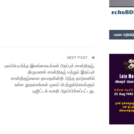
மரண அறிவித்
NEXT POST
புலம்பெயர்ந்த இலங்கையர்கள் பிறப்புச் சான்றிதழ்,
திருமணச் சான்றிதழ் மற்றும் இறப்புச்
சான்றிதழ்களை தாமதமின்றி அந்த நாடுகளில்
உள்ள தூதரகங்கள் மூலம் பெற்றுக்கொள்ளும்
டிஜிட்டல் வசதி ஆரம்பிக்கப்பட்டது.