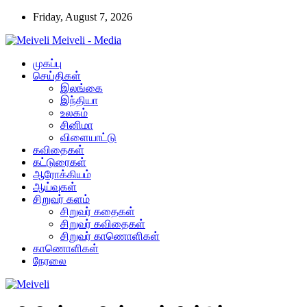
Friday, August 7, 2026
Meiveli - Media
முகப்பு
செய்திகள்
இலங்கை
இந்தியா
உலகம்
சினிமா
விளையாட்டு
கவிதைகள்
கட்டுரைகள்
ஆரோக்கியம்
ஆய்வுகள்
சிறுவர் களம்
சிறுவர் கதைகள்
சிறுவர் கவிதைகள்
சிறுவர் காணொளிகள்
காணொளிகள்
நேரலை