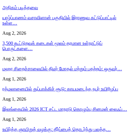
அதிகம் படித்தவை
யாழ்ப்பாணம் வசாவிளான் பகுதியில் இராணுவ கட்டுப்பாட்டில்
உள்ள…
Aug 2, 2026
3,500 கூட்டுறவுக் கடைகள் மூலம் தரமான உள்நாட்டுப்
பொருட்களை…
Aug 2, 2026
மஹர சிறைச்சாலையில் திடீர் மோதல் மற்றும் பதற்றம்: ஒருவர்…
Aug 1, 2026
ரத்மலானையில் துப்பாக்கிச் சூடு: காயமடைந்த நபர் உயிரிழப்பு
Aug 1, 2026
இலங்கையில் 2026 ICT சட்ட மாநாடு கொழும்பு சினமன் லைஃப்…
Aug 1, 2026
உயிர்த்த ஞாயிறுத் வழக்கு: தீர்ப்பைத் தொடர்ந்து பலத்த…