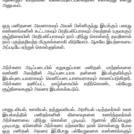
அனுபவம்.
ஒரு மனிதனை அவனாகவும் அவன் பின்னிருந்து இயக்கும் பலரது
எண்ணங்களின் கூட்டாகவும் பிரதிபலிப்பாகவும் அவற்றால் உருவாகும்
சூழ்நிலையின் பிரதிபலிப்பாகவும் நாம் புரிந்து கொள்ளத் தவறினால்
நாம் பகுத்தறிவற்ற மிருகங்களாகி விடுவோம். ஆகவே இயற்கையை
அப்படியே ஏற்றுக் கொள்ளுங்கள்.
அர்ச்சுனா அடிப்படையில் சுறுசுறுப்பான மனிதன். மாற்றங்களை
எண்ணி அவற்றின் அடிப்படையாக தன்னை இயக்குவிக்கும்
இயல்புடையவராகவும் வெளிப்படையானவராகவும் காணப்படுகிறார்.
அர்ச்சுனா தனிப்பட்ட வாழ்க்கையில் எதிர்கொண்ட பல்வேறு
சூழ்நிலைகளும் அவரை இயக்கக்கூடும்.
மானுடவியல், உளவியல், தத்துவவியல், அரசியல் படித்தவர்கள் உலக
இயக்கத்தில் மனிதர்களின் விளைவுகளை உணர்ந்தவர்கள்
அர்ச்சுனாவை புரிந்து கொள்ள முடியும். ஆனால் தீர்ப்பெழுத
முடியாது. ஏனெனில் அர்ச்சுனா ஏற்கனவே நான் சொன்னது போல
ஒரு மனிதன். அவரை இப்போது பல்வேறுவகை எண்ணங்களும்