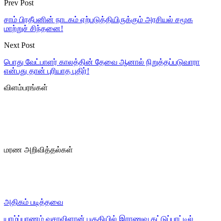
Prev Post
சாம் பிரதீபனின் நாடகம் ஏற்படுத்தியிருக்கும் அரசியல் சமூக
மாற்றுச் சிந்தனை!
Next Post
பொது வேட்பாளர் காலத்தின் தேவை ஆனால் நிறுத்தப்படுவாரா
என்பது தான் புரியாத புதிர்!
விளம்பரங்கள்
மரண அறிவித்தல்கள்
அதிகம் படித்தவை
யாழ்ப்பாணம் வசாவிளான் பகுதியில் இராணுவ கட்டுப்பாட்டில்