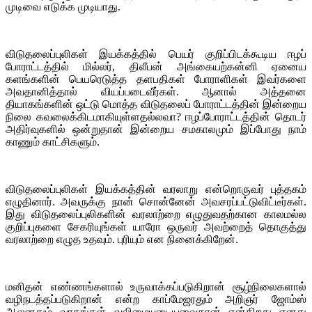
முடிவை எடுக்க முடியாது.
விடுதலைப்புலிகள் இயக்கத்தில் பெயர் குறிப்பிடக்கூடிய ஈழப்
போராட்டத்தில் மில்லர், திலீபன் அங்கையற்கன்னி ஏனைய
களங்களின் பெயரெடுத்த தளபதிகள் போராளிகள் இவர்களை
அவதானித்தால் வியப்படைவீர்கள். ஆனால் அத்தனை
தியாகங்களின் ஒட்டு மொத்த விடுதலைப் போராட்டத்தின் இன்றைய
நிலை கவலைக்கிடமாகியுள்ளதல்லவா? ஈழப்போராட்டத்தின் தொடர்
அதிர்வுகளில் ஒன்றுதான் இன்றைய சமகாலமும் இப்போது நாம்
காணும் காட்சிகளும்.
விடுதலைப்புலிகள் இயக்கத்தின் வரலாறு என்றொருவர் புத்தகம்
எழுதினார். அவருக்கு நான் சொன்னேன் அவசரப்பட்டுவிட்டீர்கள்.
இது விடுதலைப்புலிகளின் வரலாற்றை எழுதுவதற்கான காலமல்ல
குறிப்புகளை சேகரியுங்கள் யாரோ ஒருவர் அவற்றைத் தொகுத்து
வரலாற்றை எழுத உதவும். புரியும் என நினைக்கிறேன்.
மனிதன் எண்ணங்களால் உருவாக்கப்படுகிறான் சூழ்நிலைகளால்
வழிநடத்தப்படுகிறான் என்ற காப்மேஜரதும் அறிஞர் ஜோம்ஸ்
ஆலனதும் வாதங்கள் வலிமையுடையவைதான் என்கிறது எனது