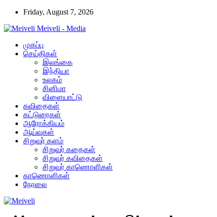
Friday, August 7, 2026
Meiveli - Media
முகப்பு
செய்திகள்
இலங்கை
இந்தியா
உலகம்
சினிமா
விளையாட்டு
கவிதைகள்
கட்டுரைகள்
ஆரோக்கியம்
ஆய்வுகள்
சிறுவர் களம்
சிறுவர் கதைகள்
சிறுவர் கவிதைகள்
சிறுவர் காணொளிகள்
காணொளிகள்
நேரலை