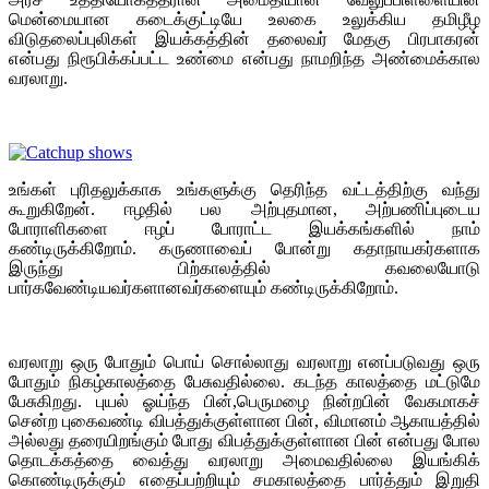
மென்மையான கடைக்குட்டியே உலகை உலுக்கிய தமிழீழ
விடுதலைப்புலிகள் இயக்கத்தின் தலைவர் மேதகு பிரபாகரன்
என்பது நிரூபிக்கப்பட்ட உண்மை என்பது நாமறிந்த அண்மைக்கால
வரலாறு.
உங்கள் புரிதலுக்காக உங்களுக்கு தெரிந்த வட்டத்திற்கு வந்து
கூறுகிறேன். ஈழதில் பல அற்புதமான, அற்பணிப்புடைய
போராளிகளை ஈழப் போராட்ட இயக்கங்களில் நாம்
கண்டிருக்கிறோம். கருணாவைப் போன்று கதாநாயகர்களாக
இருந்து பிற்காலத்தில் கவலையோடு
பார்கவேண்டியவர்களானவர்களையும் கண்டிருக்கிறோம்.
வரலாறு ஒரு போதும் பொய் சொல்லாது வரலாறு எனப்படுவது ஒரு
போதும் நிகழ்காலத்தை பேசுவதில்லை. கடந்த காலத்தை மட்டுமே
பேசுகிறது. புயல் ஓய்ந்த பின்,பெருமழை நின்றபின் வேகமாகச்
சென்ற புகைவண்டி விபத்துக்குள்ளான பின், விமானம் ஆகாயத்தில்
அல்லது தரையிறங்கும் போது விபத்துக்குள்ளான பின் என்பது போல
தொடக்கத்தை வைத்து வரலாறு அமைவதில்லை இயங்கிக்
கொண்டிருக்கும் எதைப்பற்றியும் சமகாலத்தை பார்த்தும் இறுதி