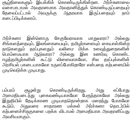
சூழ்நிலைகளும் இயக்கிக் கொண்டிருக்கின்றன. அர்ச்சுனாவை
வசைபாடாமல் அவதானமாக அவதானித்துக் கொண்டிருப்பதையும்
தேவைப்பட்டால் அவருக்கு ஆதரவாக இருப்பதையும் நாம்
கடைப்பிடிக்கலாம்.
அர்ச்சுனா இன்னொரு சேகுவேராவாக மாறுவாரா? அல்லது
சிங்களத்தையும், இலங்கையையும், தமிழர்களையும் கையாள்கின்ற
நாடுகளதும் தரப்புகளதும் வலிமை மிக்க உளவுத்துறைகளின்
பொம்மையாக ஆடுவாரா? அல்லது இன உணர்வு கொண்ட
ஈழத்தமிழர்களின் கூட்டு விளைவாகவோ, சில தரப்புக்களின்
அரசியல் பகடையாகவோ உருளப்போகிறாரோ என்பதை கற்பனையில்
முடிவெடுக்க முடியாது.
பம்பரம் சூழன்று கொண்டிருக்கிறது. அது எப்போது
அமைதியடைந்து புகைவண்டியாகவோ பேரூந்தாகவோ அல்லது
இறுதியில் தேடிக்காண முடியாததொன்றாக மறைந்து போகவோ
கூடும். அதுவரை சாதாரண மக்கள் அர்ச்சுனா தொடர்பில்
கற்பனைச்சிறகுகளை பறக்க விடாமல் அமைதியாக அவதானிப்பது
அவசியமாகும்.