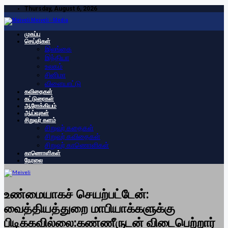
Thursday, August 6, 2026
Meiveli - Media
முகப்பு
செய்திகள்
இலங்கை
இந்தியா
உலகம்
சினிமா
விளையாட்டு
கவிதைகள்
கட்டுரைகள்
ஆரோக்கியம்
ஆய்வுகள்
சிறுவர் களம்
சிறுவர் கதைகள்
சிறுவர் கவிதைகள்
சிறுவர் காணொளிகள்
காணொளிகள்
நேரலை
உண்மையாகச் செயற்பட்டேன்:
வைத்தியத்துறை மாபியாக்களுக்கு
பிடிக்கவில்லை:கண்ணீருடன் விடைபெற்றார்