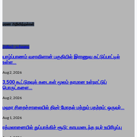
மரண அறிவித்தல்கள்
அதிகம் படித்தவை
யாழ்ப்பாணம் வசாவிளான் பகுதியில் இராணுவ கட்டுப்பாட்டில்
உள்ள…
Aug 2, 2026
3,500 கூட்டுறவுக் கடைகள் மூலம் தரமான உள்நாட்டுப்
பொருட்களை…
Aug 2, 2026
மஹர சிறைச்சாலையில் திடீர் மோதல் மற்றும் பதற்றம்: ஒருவர்…
Aug 1, 2026
ரத்மலானையில் துப்பாக்கிச் சூடு: காயமடைந்த நபர் உயிரிழப்பு