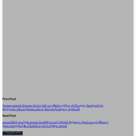
Prev Post
நினைவுகளைக் கொலை செய்த பின் ஒரு இனம் குறித்து அழிப்பதற்கு வேறொன்றும்
இருந்துவிடப்போவதில்லை என்பது மிகப் பெரியதொரு அரசியல்!
Next Post
சாவகச்சேரி வைத்தியசாலை வெளிநோயாளர் பிரிவில் நேற்றைய தினம் எவரும் இல்லாத
நிலை:வைத்தியர்pடம் பேள்வி எழும்பும் பிரதேச மக்கள்
விளம்பரங்கள்