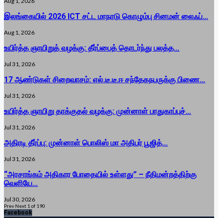
Aug 1, 2026
இலங்கையில் 2026 ICT சட்ட மாநாடு கொழும்பு சினமன் லைஃப்…
Aug 1, 2026
உயிர்த்த ஞாயிறுத் வழக்கு: தீர்ப்பைத் தொடர்ந்து பலத்த…
Jul 31, 2026
17 ஆண்டுகள் சிறைவாசம்: எல்.டீ.டீ.ஈ சந்தேகநபருக்கு பிணை…
Jul 31, 2026
உயிர்த்த ஞாயிறு தாக்குதல் வழக்கு: முன்னாள் பாதுகாப்புச்…
Jul 31, 2026
அதிரடி தீர்ப்பு: முன்னாள் பொலிஸ் மா அதிபர் பூஜித்…
Jul 31, 2026
“அரசாங்கம் அதிகார போதையில் உள்ளது” – நீதிமன்றத்திற்கு
வெளியே…
Jul 30, 2026
Prev
Next
1 of 190
Facebook