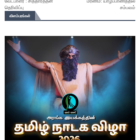
வேட்பாளர் : சித்தார்த்தன்
மரணம்: யாழ்ப்பாணத்தில்
தெரிவிப்பு
சம்பவம்
விளம்பரங்கள்