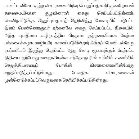
மாவட்ட விசேட குற்ற விசாரணை பிரிவு பொறுப்பதிகாரி குணறோயன்
தலைமையிலான குழுவினரால் கைது செய்யப்பட்டுள்ளார்.
வெளிநாட்டுக்கு அனுப்புவதாகத் தெரிவித்து மோசடியில் ஈடுபட்ட
இளம் பெண்ணொருவர் ஏற்கனவே கைது செய்யப்பட்ட நிலையில்,
அந்த யுவதியை வழிநடத்திய பிரதான குற்றவாளியாக மேற்படி
பல்கலைக்கழக ஊழியரே காணப்படுகின்றார்.அந்தப் பெண் பல்வேறு
நபர்களிடம் இருந்து பெறப்பட்ட ஆறு கோடி ரூபாவுக்கும் மேற்பட்ட
நிதியை தற்போது கைதாகியுள்ள சந்தேகநபரின் வங்கிக் கணக்கில்
செலுத்தியமையும் பொலிஸ் விசாரணைகளின்போது
உறுதிப்படுத்தப்பட்டுள்ளது. மேலதிக விசாரணைகள்
முன்னெடுக்கப்பட்டுவருவதாக தெரிவிக்கப்படுகின்றது.