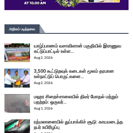
அதிகம் படித்தவை
யாழ்ப்பாணம் வசாவிளான் பகுதியில் இராணுவ
கட்டுப்பாட்டில் உள்ள…
Aug 2, 2026
3,500 கூட்டுறவுக் கடைகள் மூலம் தரமான
உள்நாட்டுப் பொருட்களை…
Aug 2, 2026
மஹர சிறைச்சாலையில் திடீர் மோதல் மற்றும்
பதற்றம்: ஒருவர்…
Aug 1, 2026
ரத்மலானையில் துப்பாக்கிச் சூடு: காயமடைந்த
நபர் உயிரிழப்பு