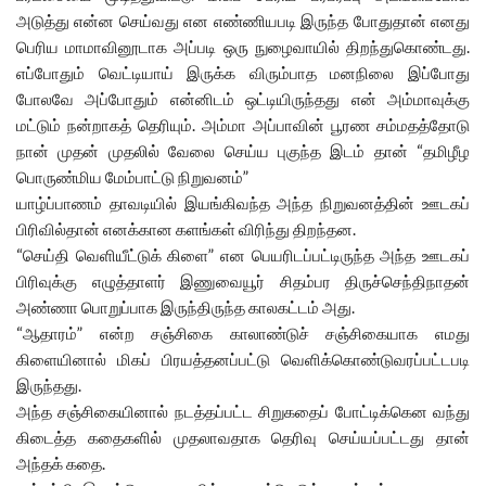
அடுத்து என்ன செய்வது என எண்ணியபடி இருந்த போதுதான் எனது
பெரிய மாமாவினூடாக அப்படி ஒரு நுழைவாயில் திறந்துகொண்டது.
எப்போதும் வெட்டியாய் இருக்க விரும்பாத மனநிலை இப்போது
போலவே அப்போதும் என்னிடம் ஒட்டியிருந்தது என் அம்மாவுக்கு
மட்டும் நன்றாகத் தெரியும். அம்மா அப்பாவின் பூரண சம்மதத்தோடு
நான் முதன் முதலில் வேலை செய்ய புகுந்த இடம் தான் “தமிழீழ
பொருண்மிய மேம்பாட்டு நிறுவனம்”
யாழ்ப்பாணம் தாவடியில் இயங்கிவந்த அந்த நிறுவனத்தின் ஊடகப்
பிரிவில்தான் எனக்கான களங்கள் விரிந்து திறந்தன.
“செய்தி வெளியீட்டுக் கிளை” என பெயரிடப்பட்டிருந்த அந்த ஊடகப்
பிரிவுக்கு எழுத்தாளர் இணுவையூர் சிதம்பர திருச்செந்திநாதன்
அண்ணா பொறுப்பாக இருந்திருந்த காலகட்டம் அது.
“ஆதாரம்” என்ற சஞ்சிகை காலாண்டுச் சஞ்சிகையாக எமது
கிளையினால் மிகப் பிரயத்தனப்பட்டு வெளிக்கொண்டுவரப்பட்டபடி
இருந்தது.
அந்த சஞ்சிகையினால் நடத்தப்பட்ட சிறுகதைப் போட்டிக்கென வந்து
கிடைத்த கதைகளில் முதலாவதாக தெரிவு செய்யப்பட்டது தான்
அந்தக் கதை.