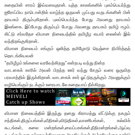
கதையின் சாரம் இவ்வளவுதான். யுத்த காலங்களில் புலம்பெயர்ந்து
ஐரோப்பிய நாடொன்றில் வாழ்ந்த ஒருவன் முப்பது வருடங்களின் பின்
தாயகம் திரும்புகிறான். புலம்பெயர்ந்த போது அவனது தாயகம்
இலங்கை. இப்போது திரும்பும் போது அவனது தாயகம் தமிழ் ஈழம்.
கிட்டு சர்வதேச விமான நிலையத்தில் தமிழீழ எயார் லைன்ஸ் இல்
வந்திறங்குகிறான்.
விமான நிலையம் எங்கும் ஒலித்த தமிழோடு நெஞ்சை நிமிர்த்தத்
தொடங்கியவன்
“தமிழீழம் உங்களை வரவேற்கிறது” என்றபடி வந்து நின்ற
வாடகைக் காரில் அவன் பிறந்த ஊர் வந்து சேரும் வரை ஒருவித
பரவசத்தில் இருக்கிறான். வாடகைக் கார் ஓட்டுநருக்கும் அவனுக்கும்
வழியெங்கும் நடக்கும் உரையாடலே கதையாய் நீள்கிறது.
விமான நிலையத்தில் இருந்து தனது கிராமத்து வீட்டுக்கு நகரும்
சந்திகள்,திருப்பங்கள்,வீதிகள்,விடுதிகள்,வாணிபங்கள், கல்விக்
கூடங்கள், கலை மன்றங்கள்,வைப்பகங்கள்,நீதிமன்றங்கள்,ஆய்வு
கூடங்கள் என எல்லாவற்றிலுமான அழகியல்கள் ஆச்சரியத்தை உண்டு