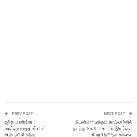
PREV POST
NEXT POST
ஐந்து மணிநேர
மியன்மார் மற்றும் தாய்லாந்தில்
வாக்குமூலத்தின் பின்
நடந்த மிக மோசமான இயற்கை
சி.ஐ.டியிலிருந்து
பேரழிற்விற்கு கவலை