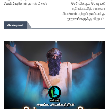
வெளியேறினார் டிரான் அலஸ்
தெரிவிக்கும் பொருட்டு
எதிர்க்கட்சித் தலைவர்
மியன்மார் மற்றும் தாய்லாந்து
தூதரகங்களுக்கு விஜயம்.
விளம்பரங்கள்