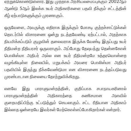
ஏற்றுக்கொண்டுள்ளார். இது முற்றாக அரசியலமைப்புக்கும் 2002ஆம்
ஆண்டு 5ஆம் இலக்க உயர் அதிகாரிகளை பதவி நீக்கும் சட்டத்தின்
கீழ் ஏற்பாடுகளுக்கும் முரணாகும்.
ஒருவேளை, அவருக்கு எதிராக இருக்கும் மோசடி குற்றச்சாட்டுக்கள்
தொடர்பில் விசாரணை ஒன்று நடத்தவேண்டி ஏற்பட்டால், அதற்காக
நியமிக்கப்படும் குழுவின் தலைவராக இருக்க வேண்டி இருப்பது உயர்
நீதிமன்ற நீதியரசர் ஒருவராகும். அப்போது தேஷபந்து தென்னகோன்
பொலிஸ்மா அதிபர் அல்ல என உயர் நீதிமன்றமே உத்தரவொன்றை
வழங்கியுள்ள நிலையில், மறுபக்கம் அவரை பொலிஸ்மா அதிபர்
பதவியில் இருந்து நீக்கவேண்டுமா என விசாரணை நடத்தப்படுவது
முரண்பாடான நிலையை தோற்றுவிக்கிறது.
எனவே இது பாராளுமன்றத்தின், குறிப்பாக சபாநாயகரினால்
பாராளுமன்றத்தின் அதிகாரத்தை கணிசமான அளவில்
குறைமதிப்பிற்கு உட்படுத்தும் செயலாகும். சட்ட ரீதியான அதிகாம்
இல்லாத ஒன்றையே இவர்கள் மேற்கொள்ளப்போகிறார்கள் என்றார்.