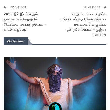
PREV POST
NEXT POST
2029 இல் இடம்பெறும்
எமது உரிமையை பறிக்க
ஜனாதிபதித் தேர்தலில்
முற்பட்டால் ஆயிரக்கணக்கான
ஆட்சியை கைப்பற்றுவோம் –
மக்களை கொழும்பில்
நாமல் ராஜபக்ஷ
ஒன்றுசேர்ப்போம் – முஜிபுர்
ரஹ்மான்
விளம்பரங்கள்