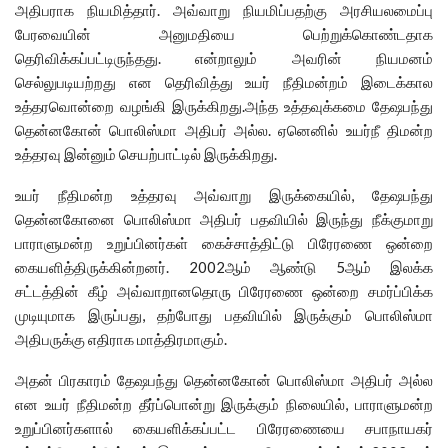
அதிபராக நியமித்தார். அவ்வாறு நியமிப்பதற்கு அரசியலமைப்பு
பேரவையின் அனுமதியை பெற்றுக்கொண்டதாக
தெரிவிக்கப்பட்டிருந்தது. என்றாலும் அவரின் நியமனம்
செல்லுபடியற்றது என தெரிவித்து உயர் நீதிமன்றம் இடைக்கால
உத்தரவொன்றை வழங்கி இருக்கிறது.அந்த உத்தவுக்கமை தேஷபந்து
தென்னகோன் பொலிஸ்மா அதிபர் அல்ல. ஏனெனில் உயர்நீ திமன்ற
உத்தரவு இன்னும் செயற்பாட்டில் இருக்கிறது.
உயர் நீதிமன்ற உத்தரவு அவ்வாறு இருக்கையில், தேஷபந்து
தென்னகோனை பொலிஸ்மா அதிபர் பதவியில் இருந்து நீக்குமாறு
பாராளுமன்ற உறுப்பினர்கள் கைச்சாத்திட்டு பிரேரணை ஒன்றை
கையளித்திருக்கின்றனர். 2002ஆம் ஆண்டு 5ஆம் இலக்க
சட்டத்தின் கீழ் அவ்வாறானதொரு பிரேரணை ஒன்றை சமர்ப்பிக்க
முடியுமாக இருப்பது, தற்போது பதவியில் இருக்கும் பொலிஸ்மா
அதிபருக்கு எதிராக மாத்திரமாகும்.
அதன் பிரகாரம் தேஷபந்து தென்னகோன் பொலிஸ்மா அதிபர் அல்ல
என உயர் நீதிமன்ற தீர்ப்பொன்று இருக்கும் நிலையில், பாராளுமன்ற
உறுப்பினர்களால் கையளிக்கப்பட்ட பிரேரணையை சபாநாயகர்