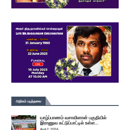
அதிகம் படித்தவை
யாழ்ப்பாணம் வசாவிளான் பகுதியில்
இராணுவ கட்டுப்பாட்டில் உள்ள…
Aug 2, 2026