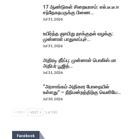
17 ஆண்டுகள் சிறைவாசம்: எல்.டீ.டீ.ஈ
சந்தேகநபருக்கு பிணை…
Jul 31, 2026
உயிர்த்த ஞாயிறு தாக்குதல் வழக்கு:
முன்னாள் பாதுகாப்புச்…
Jul 31, 2026
அதிரடி தீர்ப்பு: முன்னாள் பொலிஸ் மா
அதிபர் பூஜித்…
Jul 31, 2026
“அரசாங்கம் அதிகார போதையில்
உள்ளது” – நீதிமன்றத்திற்கு வெளியே…
Jul 30, 2026
PREV
NEXT
1 of 190
Facebook