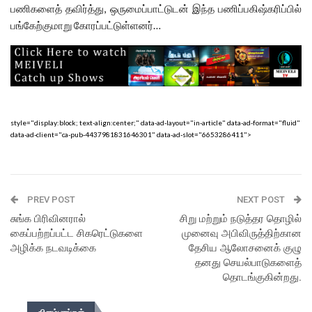
பணிகளைத் தவிர்த்து, ஒருமைப்பாட்டுடன் இந்த பணிப்பகிஷ்கரிப்பில்
பங்கேற்குமாறு கோரப்பட்டுள்ளனர்…
style="display:block; text-align:center;" data-ad-layout="in-article" data-ad-format="fluid"
data-ad-client="ca-pub-4437981831646301" data-ad-slot="6653286411">
PREV POST
NEXT POST
சுங்க பிரிவினரால்
சிறு மற்றும் நடுத்தர தொழில்
கைப்பற்றப்பட்ட சிகரெட்டுகளை
முனைவு அபிவிருத்திற்கான
அழிக்க நடவடிக்கை
தேசிய ஆலோசனைக் குழு
தனது செயல்பாடுகளைத்
தொடங்குகின்றது.