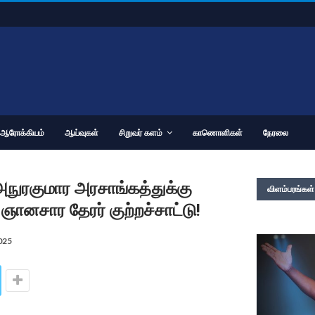
ஆரோக்கியம்
ஆய்வுகள்
சிறுவர் களம்
காணொளிகள்
நேரலை
அநுரகுமார அரசாங்கத்துக்கு
விளம்பரங்கள்
சார தேரர் குற்றச்சாட்டு!
025