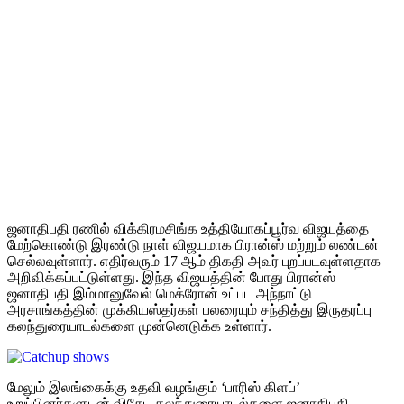
ஜனாதிபதி ரணில் விக்கிரமசிங்க உத்தியோகப்பூர்வ விஜயத்தை
மேற்கொண்டு இரண்டு நாள் விஜயமாக பிரான்ஸ் மற்றும் லண்டன்
செல்லவுள்ளார். எதிர்வரும் 17 ஆம் திகதி அவர் புறப்படவுள்ளதாக
அறிவிக்கப்பட்டுள்ளது. இந்த விஜயத்தின் போது பிரான்ஸ்
ஜனாதிபதி இம்மானுவேல் மெக்ரோன் உட்பட அந்நாட்டு
அரசாங்கத்தின் முக்கியஸ்தர்கள் பலரையும் சந்தித்து இருதரப்பு
கலந்துரையாடல்களை முன்னெடுக்க உள்ளார்.
மேலும் இலங்கைக்கு உதவி வழங்கும் ‘பாரிஸ் கிளப்’
உறுப்பினர்களுடன் விசேட கலந்துரையாடல்களை ஜனாதிபதி