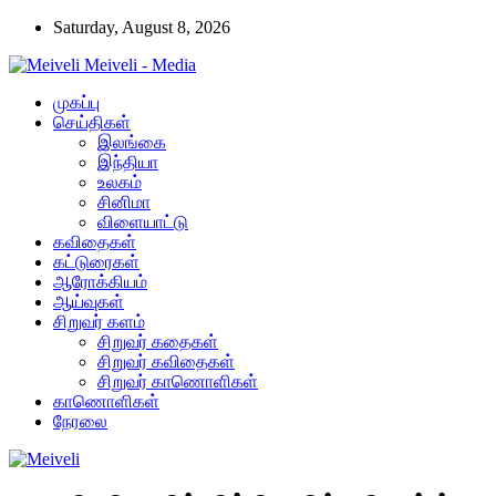
Saturday, August 8, 2026
Meiveli - Media
முகப்பு
செய்திகள்
இலங்கை
இந்தியா
உலகம்
சினிமா
விளையாட்டு
கவிதைகள்
கட்டுரைகள்
ஆரோக்கியம்
ஆய்வுகள்
சிறுவர் களம்
சிறுவர் கதைகள்
சிறுவர் கவிதைகள்
சிறுவர் காணொளிகள்
காணொளிகள்
நேரலை