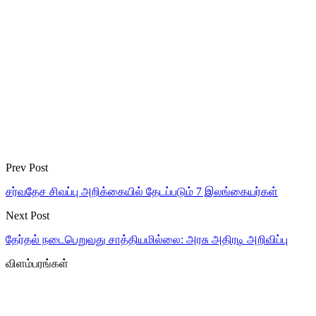
Prev Post
சர்வதேச சிவப்பு அறிக்கையில் தேடப்படும் 7 இலங்கையர்கள்
Next Post
தேர்தல் நடைபெறுவது சாத்தியமில்லை: அரசு அதிரடி அறிவிப்பு
விளம்பரங்கள்