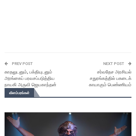
PREV POST
NEXT POST
காதலுடனும், பக்தியுடனும்
சர்வதேச அரசியல்
அரங்கைப் பரவசப்படுத்திய
சதுரங்கத்தில் பகடைக்
நாயகி அருவி ஜெயகாந்தன்
காயாகும் பெண்ணியம்
விளம்பரங்கள்