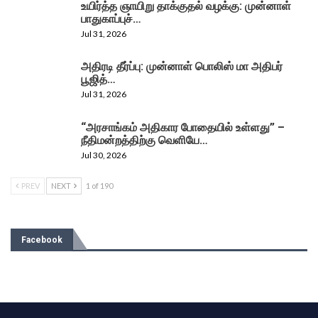
உயிர்த்த ஞாயிறு தாக்குதல் வழக்கு: முன்னாள்
பாதுகாப்புச்…
Jul 31, 2026
அதிரடி தீர்ப்பு: முன்னாள் பொலிஸ் மா அதிபர்
பூஜித்…
Jul 31, 2026
“அரசாங்கம் அதிகார போதையில் உள்ளது” –
நீதிமன்றத்திற்கு வெளியே…
Jul 30, 2026
PREV
NEXT
1 of 190
Facebook