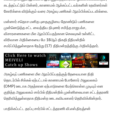
கடத்தப்பட்டும் பின்னர், காணாமல் ஆக்கப்பட்டவர்களின் உறவினர்கள்
கோரிக்கை விடுக்கும் வரை அகழ்வு பணிகள் ஆரம்பிக்கப்படவில்லை.
மன்னார் சதொச மனித புதைகுழியை தோண்டும் பணிகளை
முன்னெடுத்த சட்ட வைத்திய நிபுணர் சமிந்த ராஜபக்ச,
விசாரணைகளை மீள ஆரம்பிப்பதற்கான செலவுகள் உள்ளிட்ட
விரிவான அறிக்கையை மே 18ஆம் திகதி நீதிமன்றில்
சமர்ப்பித்துள்ளதாக நேற்று (17) நீதிமன்றத்திற்கு அறிவித்தார்.
அகழ்வுப் பணிகளை மீள ஆரம்பிப்பதற்குத் தேவையான நிதி
தொடர்பில் சிக்கல் ஏற்பட்டால் காணாமல் போனோர் அலுவலகம்
(OMP) ஊடாக அதற்கான ஏற்பாடுகளை மேற்கொள்ள முடியும் என
குறித்த அலுவலகம் சார்பில் நீதிமன்றில் முன்னிலையான சட்டத்தரணி
தெரிவித்துள்ளதாக நீதிமன்ற ஊடகவியலாளர் தெரிவிக்கின்றார்.
பாதிக்கப்பட்ட தரப்பு சார்பில் சட்டத்தரணி வி.எஸ்.நிரஞ்சன்