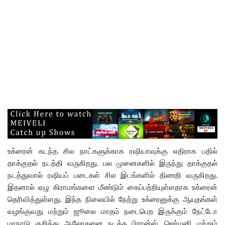
உக்ரைன் கடந்த சில நாட்களுக்காக ரஷியாவுக்கு எதிராக பதில்
தாக்குதல் நடத்தி வருகிறது. பல முனைகளில் இருந்து தாக்குதல்
நடத்துவால் ரஷியப் படைகள் சில இடங்களில் திணறி வருகிறது.
இதனால் ஏழு கிராமங்களை மீண்டும் கைப்பற்றியுள்ளதாக உக்ரைன்
தெரிவித்துள்ளது. இந்த நிலையில் நேற்று உக்ரைனுக்கு ஆயுதங்கள்
வழங்குவது மற்றும் ஜூலை மாதம் நடைபெற இருக்கும் நேட்டோ
மாநாடு குறித்து ஆலோசனை நடத்த பிரான்ஸ், ஜெர்மனி மற்றும்