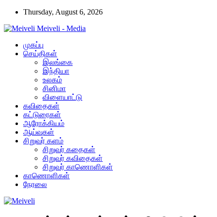
Thursday, August 6, 2026
Meiveli - Media
முகப்பு
செய்திகள்
இலங்கை
இந்தியா
உலகம்
சினிமா
விளையாட்டு
கவிதைகள்
கட்டுரைகள்
ஆரோக்கியம்
ஆய்வுகள்
சிறுவர் களம்
சிறுவர் கதைகள்
சிறுவர் கவிதைகள்
சிறுவர் காணொளிகள்
காணொளிகள்
நேரலை