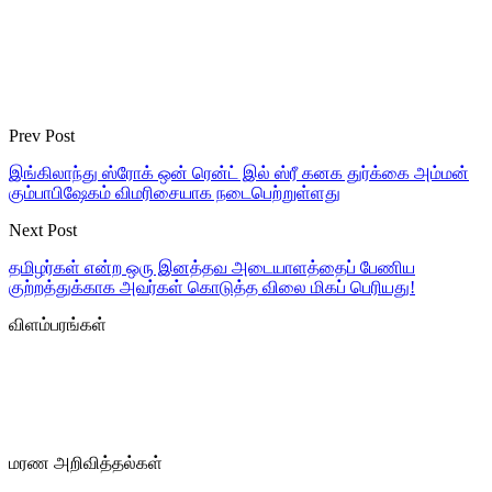
Prev Post
இங்கிலாந்து ஸ்ரோக் ஒன் ரென்ட் இல் ஸ்ரீ கனக துர்க்கை அம்மன்
கும்பாபிஷேகம் விமரிசையாக நடைபெற்றுள்ளது
Next Post
தமிழர்கள் என்ற ஒரு இனத்தவ அடையாளத்தைப் பேணிய
குற்றத்துக்காக அவர்கள் கொடுத்த விலை மிகப் பெரியது!
விளம்பரங்கள்
மரண அறிவித்தல்கள்