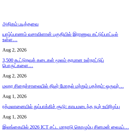
அதிகம் படித்தவை
யாழ்ப்பாணம் வசாவிளான் பகுதியில் இராணுவ கட்டுப்பாட்டில்
உள்ள…
Aug 2, 2026
3,500 கூட்டுறவுக் கடைகள் மூலம் தரமான உள்நாட்டுப்
பொருட்களை…
Aug 2, 2026
மஹர சிறைச்சாலையில் திடீர் மோதல் மற்றும் பதற்றம்: ஒருவர்…
Aug 1, 2026
ரத்மலானையில் துப்பாக்கிச் சூடு: காயமடைந்த நபர் உயிரிழப்பு
Aug 1, 2026
இலங்கையில் 2026 ICT சட்ட மாநாடு கொழும்பு சினமன் லைஃப்…