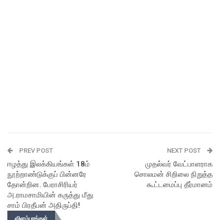
PREV POST
NEXT POST
ஈழத்து இலக்கியங்கள் 18ம்
முதல்வர் வேட்பாளராக
நூற்றாண்டுக்குப் பின்னரே
சொலமன் சிறிலை நிறுத்த
தோன்றின. பேராசிரியர்
கூட்டமைப்பு தீர்மானம்
அ.ராமசாமியின் கருத்து மீது
சாம் பிரதீபன் அதிருப்தி!
விளம்பரங்கள்