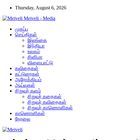
Thursday, August 6, 2026
Meiveli - Media
முகப்பு
செய்திகள்
இலங்கை
இந்தியா
உலகம்
சினிமா
விளையாட்டு
கவிதைகள்
கட்டுரைகள்
ஆரோக்கியம்
ஆய்வுகள்
சிறுவர் களம்
சிறுவர் கதைகள்
சிறுவர் கவிதைகள்
சிறுவர் காணொளிகள்
காணொளிகள்
நேரலை