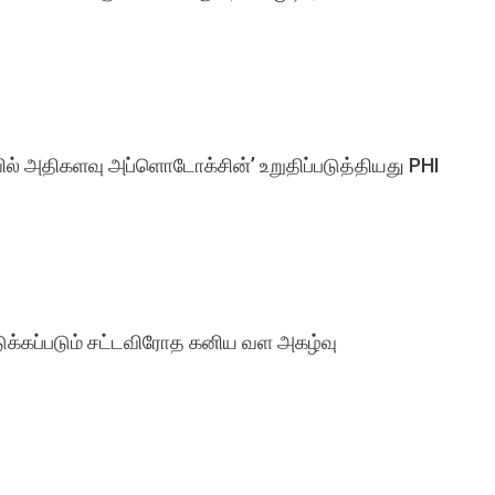
ல் அதிகளவு அப்ளொடோக்சின்’ உறுதிப்படுத்தியது PHI
ுக்கப்படும் சட்டவிரோத கனிய வள அகழ்வு