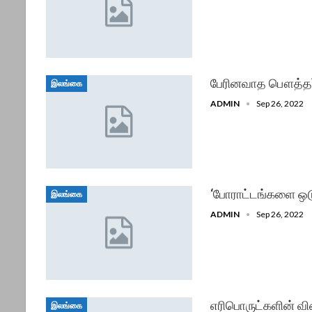
பேரினவாத பௌத்தர்க
இலங்கை
ADMIN
Sep 26, 2022
‘போராட்டங்களை ஒடு
இலங்கை
ADMIN
Sep 26, 2022
எரிபொருட்களின் வி
இலங்கை