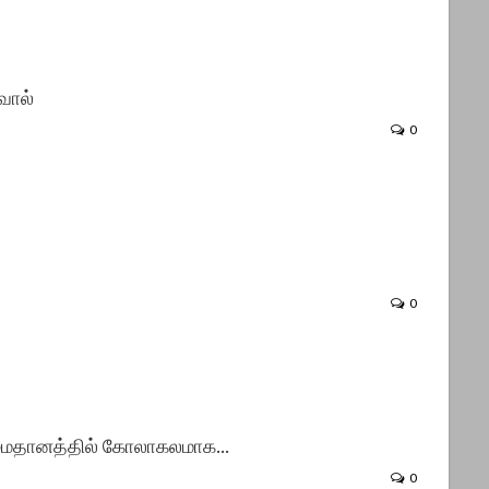
வால்
0
0
ர் மைதானத்தில் கோலாகலமாக…
0