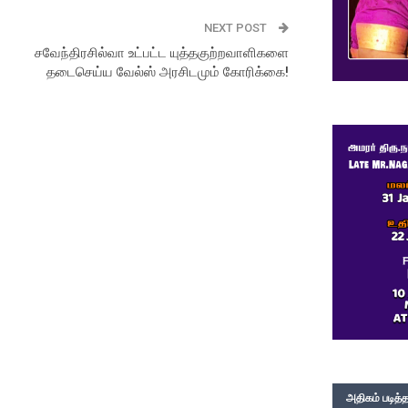
NEXT POST
சவேந்திரசில்வா உட்பட்ட யுத்தகுற்றவாளிகளை
தடைசெய்ய வேல்ஸ் அரசிடமும் கோரிக்கை!
அதிகம் படித