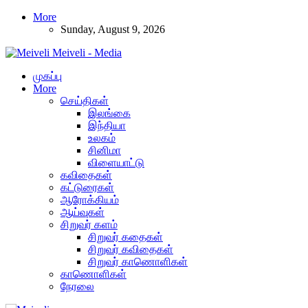
More
Sunday, August 9, 2026
Meiveli - Media
முகப்பு
More
செய்திகள்
இலங்கை
இந்தியா
உலகம்
சினிமா
விளையாட்டு
கவிதைகள்
கட்டுரைகள்
ஆரோக்கியம்
ஆய்வுகள்
சிறுவர் களம்
சிறுவர் கதைகள்
சிறுவர் கவிதைகள்
சிறுவர் காணொளிகள்
காணொளிகள்
நேரலை