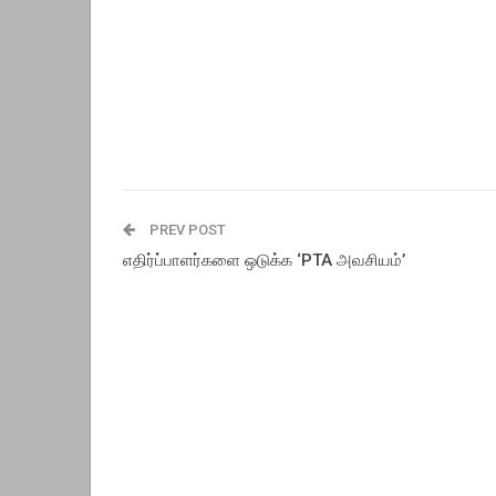
PREV POST
எதிர்ப்பாளர்களை ஒடுக்க ‘PTA அவசியம்’