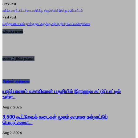
Prev Post
வந்தே பாரத் திட்டத்தை எதிர்த்து திருச்சியில் இன்று ஆர்ப்பாட்டம்
Next Post
பிரித்தானியாவில் நான்கு நாட்களுக்கு அம்பர் தீவிர வெப்ப எச்சரிக்கை
விளம்பரங்கள்
மரண அறிவித்தல்கள்
அதிகம் படித்தவை
யாழ்ப்பாணம் வசாவிளான் பகுதியில் இராணுவ கட்டுப்பாட்டில்
உள்ள…
Aug 2, 2026
3,500 கூட்டுறவுக் கடைகள் மூலம் தரமான உள்நாட்டுப்
பொருட்களை…
Aug 2, 2026