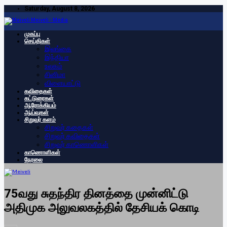
Saturday, August 8, 2026
Meiveli - Media
முகப்பு
செய்திகள்
இலங்கை
இந்தியா
உலகம்
சினிமா
விளையாட்டு
கவிதைகள்
கட்டுரைகள்
ஆரோக்கியம்
ஆய்வுகள்
சிறுவர் களம்
சிறுவர் கதைகள்
சிறுவர் கவிதைகள்
சிறுவர் காணொளிகள்
காணொளிகள்
நேரலை
75வது சுதந்திர தினத்தை முன்னிட்டு
அதிமுக அலுவலகத்தில் தேசியக் கொடி