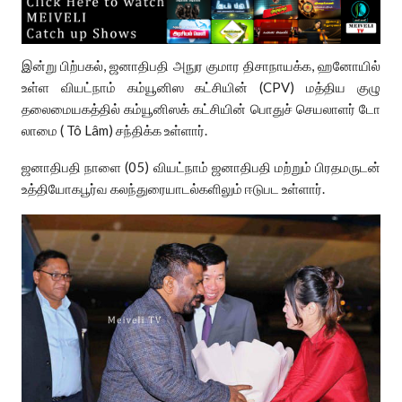
இன்று பிற்பகல், ஜனாதிபதி அநுர குமார திசாநாயக்க, ஹனோயில்
உள்ள வியட்நாம் கம்யூனிஸ கட்சியின் (CPV) மத்திய குழு
தலைமையகத்தில் கம்யூனிஸக் கட்சியின் பொதுச் செயலாளர் டோ
லாமை ( Tô Lâm) சந்திக்க உள்ளார்.
ஜனாதிபதி நாளை (05) வியட்நாம் ஜனாதிபதி மற்றும் பிரதமருடன்
உத்தியோகபூர்வ கலந்துரையாடல்களிலும் ஈடுபட உள்ளார்.