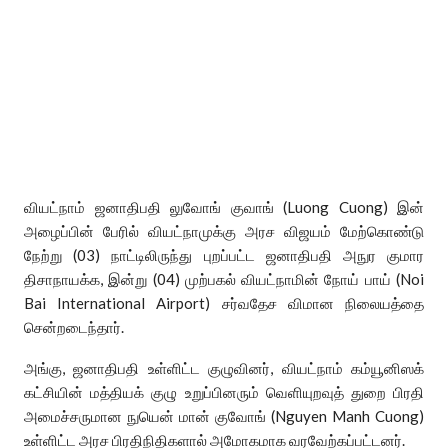
வியட்நாம் ஜனாதிபதி லுவோங் குவாங் (Luong Cuong) இன்
அழைப்பின் பேரில் வியட்நாமுக்கு அரச விஜயம் மேற்கொண்டு
நேற்று (03) நாட்டிலிருந்து புறப்பட்ட ஜனாதிபதி அநுர குமார
திசாநாயக்க, இன்று (04) முற்பகல் வியட்நாமின் நோய் பாய் (Noi
Bai International Airport) சர்வதேச விமான நிலையத்தை
சென்றடைந்தார்.
அங்கு, ஜனாதிபதி உள்ளிட்ட குழுவினர், வியட்நாம் கம்யூனிஸக்
கட்சியின் மத்தியக் குழு உறுப்பினரும் வெளியுறவுத் துறை பிரதி
அமைச்சருமான நுயென் மான் குவோங் (Nguyen Manh Cuong)
உள்ளிட்ட அரச பிரதிநிதிகளால் அமோகமாக வரவேற்கப்பட்டனர்.