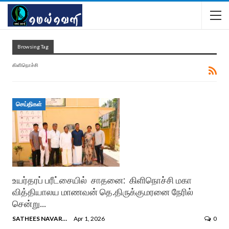
Browsing Tag
கிளிநொச்சி
செய்திகள்
உயர்தரப் பரீட்சையில் சாதனை: கிளிநொச்சி மகா
வித்தியாலய மாணவன் தெ.திருக்குமரனை நேரில்
சென்று…
SATHEES NAVARATNAM
Apr 1, 2026
0