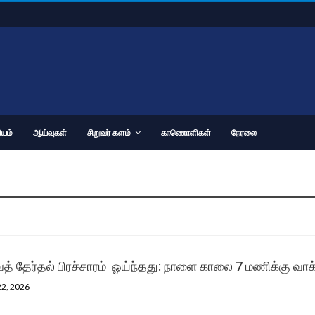
யம்
ஆய்வுகள்
சிறுவர் களம்
காணொளிகள்
நேரலை
் தேர்தல் பிரச்சாரம் ஓய்ந்தது: நாளை காலை 7 மணிக்கு வாக்
22, 2026