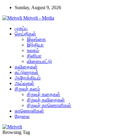
Sunday, August 9, 2026
Meiveli - Media
முகப்பு
செய்திகள்
இலங்கை
இந்தியா
உலகம்
சினிமா
விளையாட்டு
கவிதைகள்
கட்டுரைகள்
ஆரோக்கியம்
ஆய்வுகள்
சிறுவர் களம்
சிறுவர் கதைகள்
சிறுவர் கவிதைகள்
சிறுவர் காணொளிகள்
காணொளிகள்
நேரலை
Browsing Tag