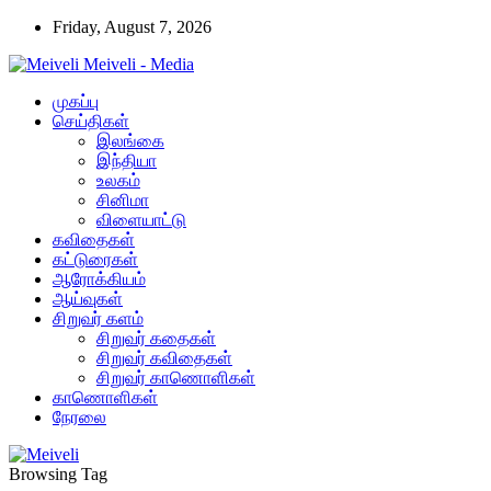
Friday, August 7, 2026
Meiveli - Media
முகப்பு
செய்திகள்
இலங்கை
இந்தியா
உலகம்
சினிமா
விளையாட்டு
கவிதைகள்
கட்டுரைகள்
ஆரோக்கியம்
ஆய்வுகள்
சிறுவர் களம்
சிறுவர் கதைகள்
சிறுவர் கவிதைகள்
சிறுவர் காணொளிகள்
காணொளிகள்
நேரலை
Browsing Tag