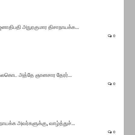
ஜனாதிபதி அநுரகுமார திசாநாயக்க…
0
க கலகொட அத்தே ஞானசார தேரர்…
0
ாயக்க அவர்களுக்கு, வாழ்த்துச்…
0