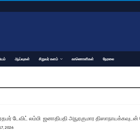
யம்
ஆய்வுகள்
சிறுவர் களம்
காணொளிகள்
நேரலை
ிரதமர் டேவிட் லம்மி ஜனாதிபதி அநுரகுமார திஸாநாயக்கவுடன் ப
17, 2026