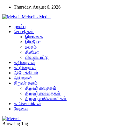
Thursday, August 6, 2026
Meiveli - Media
முகப்பு
செய்திகள்
இலங்கை
இந்தியா
உலகம்
சினிமா
விளையாட்டு
கவிதைகள்
கட்டுரைகள்
ஆரோக்கியம்
ஆய்வுகள்
சிறுவர் களம்
சிறுவர் கதைகள்
சிறுவர் கவிதைகள்
சிறுவர் காணொளிகள்
காணொளிகள்
நேரலை
Browsing Tag