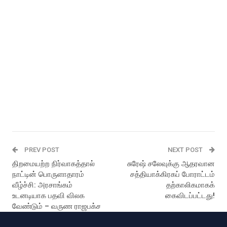
PREV POST
NEXT POST
திறமையற்ற நிர்வாகத்தால்
சுரேஷ் சலேவுக்கு ஆதரவான
நாட்டின் பொருளாதாரம்
சத்தியாக்கிரகப் போராட்டம்
வீழ்ச்சி: அரசாங்கம்
தற்காலிகமாகக்
உடனடியாக பதவி விலக
கைவிடப்பட்டது!
வேண்டும் – வருண ராஜபக்ச