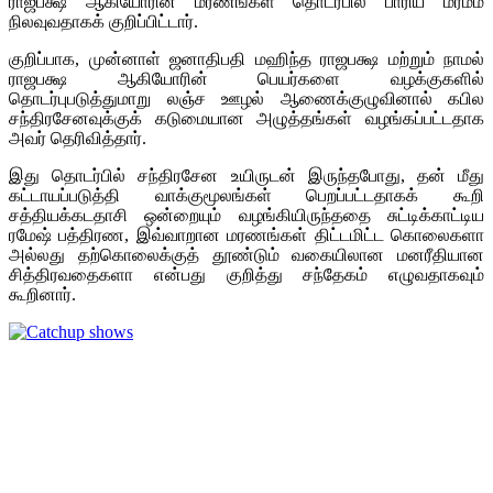
ராஜபக்ஷ ஆகியோரின் மரணங்கள் தொடர்பில் பாரிய மர்மம்
நிலவுவதாகக் குறிப்பிட்டார்.
குறிப்பாக, முன்னாள் ஜனாதிபதி மஹிந்த ராஜபக்ஷ மற்றும் நாமல்
ராஜபக்ஷ ஆகியோரின் பெயர்களை வழக்குகளில்
தொடர்புபடுத்துமாறு லஞ்ச ஊழல் ஆணைக்குழுவினால் கபில
சந்திரசேனவுக்குக் கடுமையான அழுத்தங்கள் வழங்கப்பட்டதாக
அவர் தெரிவித்தார்.
இது தொடர்பில் சந்திரசேன உயிருடன் இருந்தபோது, தன் மீது
கட்டாயப்படுத்தி வாக்குமூலங்கள் பெறப்பட்டதாகக் கூறி
சத்தியக்கடதாசி ஒன்றையும் வழங்கியிருந்ததை சுட்டிக்காட்டிய
ரமேஷ் பத்திரண, இவ்வாறான மரணங்கள் திட்டமிட்ட கொலைகளா
அல்லது தற்கொலைக்குத் தூண்டும் வகையிலான மனரீதியான
சித்திரவதைகளா என்பது குறித்து சந்தேகம் எழுவதாகவும்
கூறினார்.