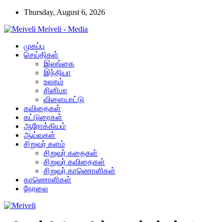
Thursday, August 6, 2026
Meiveli - Media
முகப்பு
செய்திகள்
இலங்கை
இந்தியா
உலகம்
சினிமா
விளையாட்டு
கவிதைகள்
கட்டுரைகள்
ஆரோக்கியம்
ஆய்வுகள்
சிறுவர் களம்
சிறுவர் கதைகள்
சிறுவர் கவிதைகள்
சிறுவர் காணொளிகள்
காணொளிகள்
நேரலை