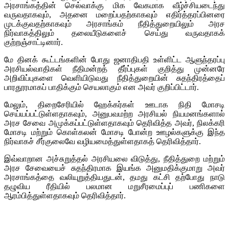
அரசாங்கத்தின் செல்வாக்கு மிக வேகமாக வீழ்ச்சியடைந்து
வருவதாகவும், அதனை மறைப்பதற்காகவும் எதிர்த்தரப்பினரை
முடக்குவதற்காகவும் அரசாங்கம் நீதித்துறையிலும் அரச
நிர்வாகத்திலும் தலையீடுகளைச் செய்து வருவதாகக்
குற்றஞ்சாட்டினார்.
மே தினக் கூட்டங்களின் போது ஜனாதிபதி உள்ளிட்ட ஆளுந்தரப்பு
அரசியல்வாதிகள் நீதிமன்றத் தீர்ப்புகள் குறித்து முன்னரே
அறிவிப்புகளை வெளியிடுவது நீதித்துறையின் சுதந்திரத்தைப்
பாரதூரமாகப் பாதிக்கும் செயலாகும் என அவர் குறிப்பிட்டார்.
மேலும், திறைசேரியில் ஹேக்கர்கள் ஊடாக நிதி மோசடி
செய்யப்பட்டுள்ளதாகவும், அனுபவமற்ற அரசியல் நியமனங்களால்
அரச சேவை அமுக்கப்பட்டுள்ளதாகவும் தெரிவித்த அவர், நிலக்கரி
மோசடி மற்றும் கொள்கலன் மோசடி போன்ற ஊழல்களுக்கு இந்த
நிர்வாகச் சீர்குலைவே வழியமைத்துள்ளதாகத் தெரிவித்தார்.
இவ்வாறான அச்சுறுத்தல் அரசியலை விடுத்து, நீதித்துறை மற்றும்
அரச சேவையைச் சுதந்திரமாக இயங்க அனுமதிக்குமாறு அவர்
அரசாங்கத்தை வலியுறுத்தியதுடன், தமது கட்சி தற்போது நாடு
தழுவிய ரீதியில் பலமான மறுசீரமைப்புப் பணிகளை
ஆரம்பித்துள்ளதாகவும் தெரிவித்தார்.