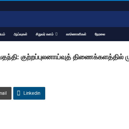
யம்
ஆய்வுகள்
சிறுவர் களம்
காணொளிகள்
நேரலை
தந்தி: குற்றப்புலனாய்வுத் திணைக்களத்தில் ம
mail
Linkedin