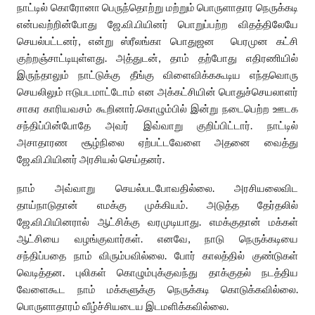
நாட்டில் கொரோனா பெருந்தொற்று மற்றும் பொருளாதார நெருக்கடி
என்பவற்றின்போது ஜே.வி.பியினர் பொறுப்பற்ற விதத்திலேயே
செயல்பட்டனர், என்று ஸ்ரீலங்கா பொதுஜன பெரமுன கட்சி
குற்றஞ்சாட்டியுள்ளது. அத்துடன், தாம் தற்போது எதிரணியில்
இருந்தாலும் நாட்டுக்கு தீங்கு விளைவிக்ககூடிய எந்தவொரு
செயலிலும் ஈடுபடமாட்டோம் என அக்கட்சியின் பொதுச்செயலாளர்
சாகர காரியவசம் கூறினார்.கொழும்பில் இன்று நடைபெற்ற ஊடக
சந்திப்பின்போதே அவர் இவ்வாறு குறிப்பிட்டார். நாட்டில்
அசாதாரண சூழ்நிலை ஏற்பட்டவேளை அதனை வைத்து
ஜே.வி.பியினர் அரசியல் செய்தனர்.
நாம் அவ்வாறு செயல்படபோவதில்லை. அரசியலைவிட
தாய்நாடுதான் எமக்கு முக்கியம். அடுத்த தேர்தலில்
ஜே.வி.பியினரால் ஆட்சிக்கு வரமுடியாது. எமக்குதான் மக்கள்
ஆட்சியை வழங்குவார்கள். எனவே, நாடு நெருக்கடியை
சந்திப்பதை நாம் விரும்பவில்லை. போர் காலத்தில் குண்டுகள்
வெடித்தன. புலிகள் கொழும்புக்குவந்து தாக்குதல் நடத்திய
வேளைகூட நாம் மக்களுக்கு நெருக்கடி கொடுக்கவில்லை.
பொருளாதாரம் வீழ்ச்சியடைய இடமளிக்கவில்லை.