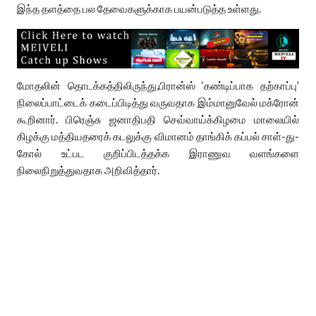
இந்த தளத்தை பல தேவைகளுக்காக பயன்படுத்த உள்ளது.
மோதலின் தொடக்கத்திலிருந்து,பிரான்ஸ் ‘கண்டிப்பாக தற்காப்பு’
நிலைப்பாட்டைக் கடைப்பிடித்து வருவதாக இம்மானுவேல் மக்ரோன்
கூறினார். பிரெஞ்சு ஜனாதிபதி செவ்வாய்க்கிழமை மாலையில்
கிழக்கு மத்தியதரைக் கடலுக்கு விமானம் தாங்கிக் கப்பல் சாள்-து-
கோல் உட்பட குறிப்பிடத்தக்க இராணுவ வளங்களை
நிலைநிறுத்துவதாக அறிவித்தார்.