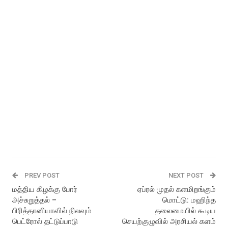
PREV POST
NEXT POST
மத்திய கிழக்கு போர்
ஏப்ரல் முதல் களமிறங்கும்
அச்சுறுத்தல் –
மொட்டு: மஹிந்த
பிரித்தானியாவில் நிலவும்
தலைமையில் கூடிய
பெட்ரோல் தட்டுப்பாடு
செயற்குழுவில் அரசியல் களம்