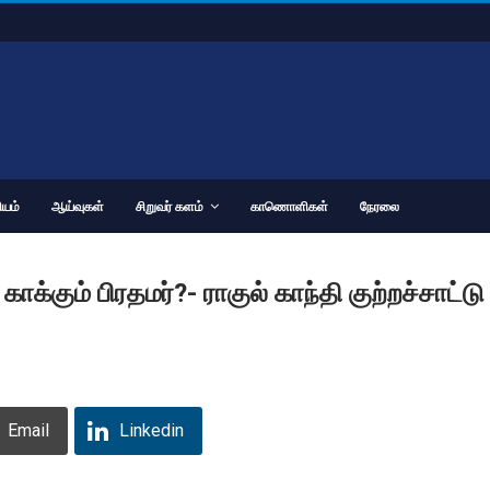
யம்
ஆய்வுகள்
சிறுவர் களம்
காணொளிகள்
நேரலை
க்கும் பிரதமர்?- ராகுல் காந்தி குற்றச்சாட்டு
Email
Linkedin