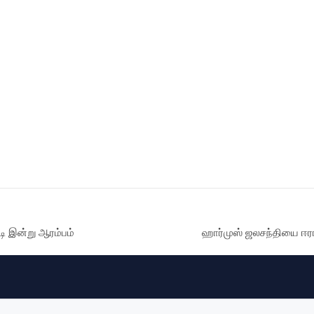
டி இன்று ஆரம்பம்
ஹார்முஸ் ஜலசந்தியை ஈரா