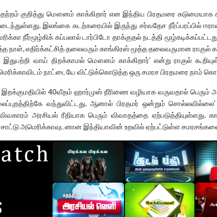
் பதற்றம் குறித்து மௌனம் காக்கிறார் என இந்திய பிரதமரை கடுமையாக ச
ைந்துள்ளது. இலங்கை கடற்கரையில் இருந்து சர்வதேச நீர்ப்பரப்பில் ஈரா
ெரிக்கா நீர்மூழ்கிக் கப்பலால் டார்பிடோ தாக்குதல் நடத்தி மூழ்கடிக்கப்
்த நாள், எதிர்க்கட்சித் தலைவரும் காங்கிரஸ் மூத்த தலைவருமான ராகுல் க
 இதுபற்றி வாய் திறக்காமல் மௌனம் காக்கிறார்’ என்று ராகுல் கூறியுள
க்காவிடம் நாட்டையே விட்டுக்கொடுத்த ஒரு சமரச பிரதமரை நாம் கொண்டு
இறக்குமதியில் 40வீதம் ஹார்முஸ் நீரிணை வழியாக வருவதால் பெரும் அச்
ைப்புறத்திற்கே வந்துவிட்டது. ஆனால் பிரதமர் ஒன்றும் சொல்லவில்லை’ 
விவகாரம் அரசியல் ரீதியாக பெரும் விவாதத்தை ஏற்படுத்தியுள்ளது. க
ச்சாட்டு அமெரிக்காவுடனான இந்தியாவின் உறவில் ஏற்பட்டுள்ள சமரசங்களை ச