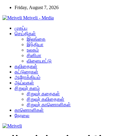
Friday, August 7, 2026
Meiveli - Media
முகப்பு
செய்திகள்
இலங்கை
இந்தியா
உலகம்
சினிமா
விளையாட்டு
கவிதைகள்
கட்டுரைகள்
ஆரோக்கியம்
ஆய்வுகள்
சிறுவர் களம்
சிறுவர் கதைகள்
சிறுவர் கவிதைகள்
சிறுவர் காணொளிகள்
காணொளிகள்
நேரலை