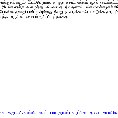
தாக்குதல்களும் இடம்பெறுவதாக குற்றச்சாட்டுக்கள் முன் வைக்கப
மது இடங்களுக்கு அழைத்து பகிடிவதை புரிவதனால், பல்கலைக்கழகத்தி
யில் பொலிஸ் முறைப்பாடோ அல்லது வேறு நடவடிக்கையோ எடுக்க முடியும
்து வருகின்றமையும் குறிப்பிடத்தக்கது.
கிடைக்குமா? : வன்னி மாவட்ட பாராளுமன்ற உறுப்பினர் துரைராசா ரவிக