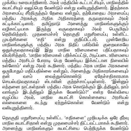
முக்கிய உரையாற்றினார். அவர் மத்தியில் கூட்டாட்சியும், மாநிலத்தில்
சுயாட்சியும் வலுப்பெற வேண்டும் என்று வலியுறுத்தினார். இதற்காக
அரசமைப்பு சீர்திருத்தம் தேவை என்றும், தற்போதைய அரசமைப்பு
மத்திய அரசுக்கு அதிக அதிகாரத்தை தருவதாகவும் அவர்
சுட்டிக்காட்டினார். தமிழ்நாடு அனைத்து மாநிலங்களுக்கும்
வழிகாட்டியாக இருந்து வருவதாகவும் அவர் பெருமிதம்
தெரிவித்தார். முதலமைச்சர் தொகுதி மறுசீரமைப்பு உள்ளிட்ட
முயற்சிகளை ‘சதி’ என்று குறிப்பிட்டார். முன்னேறிய
மாநிலங்களுக்கு மத்திய அரசு நிதிப் பகிர்வில் குறைவாகவே
ஒதுக்குவதாகவும்இ இது மாநில உரிமைகளை பறிப்பதாகவும்
விமர்சித்தார். ‘மாநில உரிமைகள் பறிக்கப்பட்டு, அடிப்படை உரிமையை
மத்திய அரசிடம் போராடி பெற வேண்டிய இக்கட்டான நிலையில்
உள்ளோம்’ என்று அவர் கூறினார். மத்திய அரசு மாநில அரசுகளை
ஒருபோதும் மதிப்பதில்லை என்றும், அனைத்து அதிகாரங்களையும்
தன் வசம் வைத்துக்கொண்டு ஏதேச்சதிகாரமாக
செயல்படுவதாகவும் ஸ்டாலின் குற்றச்சாட்டியுள்ளார். ‘இன்னும்
எத்தனை நாட்கள்தான் மத்திய அரசு கொடுக்கும் இடத்திலும், நாம்
வாங்கும் இடத்திலும் இருக்க வேண்டும்?’ என்ற கேள்வியை
எழுப்பிய அவர், மாநில சுயாட்சி கொள்கையை அரசியல்
எல்லைகளை கடந்து ஏற்றுக்கொள்ள வேண்டும் என்று
வலியுறுத்தினார்.
தொகுதி மறுசீரமைப்பு உள்ளிட்ட ‘சதிகளை’ முறியடிக்க ஒரே தீர்வு
மாநில சுயாட்சிதான் என்று முதலமைச்சர் திட்டவட்டமாகக் கூறினார்.
அனைத்து மாநிலங்களும் சுயாட்சியை பெற்றிருக்க வேண்டும்