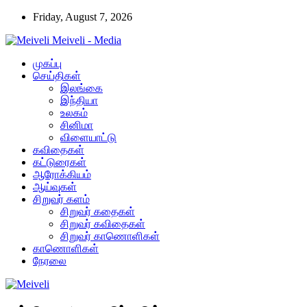
Friday, August 7, 2026
Meiveli - Media
முகப்பு
செய்திகள்
இலங்கை
இந்தியா
உலகம்
சினிமா
விளையாட்டு
கவிதைகள்
கட்டுரைகள்
ஆரோக்கியம்
ஆய்வுகள்
சிறுவர் களம்
சிறுவர் கதைகள்
சிறுவர் கவிதைகள்
சிறுவர் காணொளிகள்
காணொளிகள்
நேரலை