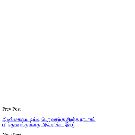
Prev Post
இலங்கையை ஓய்வு பெறுவதற்கு சிறந்த நாடாகப்
பரிந்துரைத்துள்ளது அமெரிக்க இதழ்
Next Post