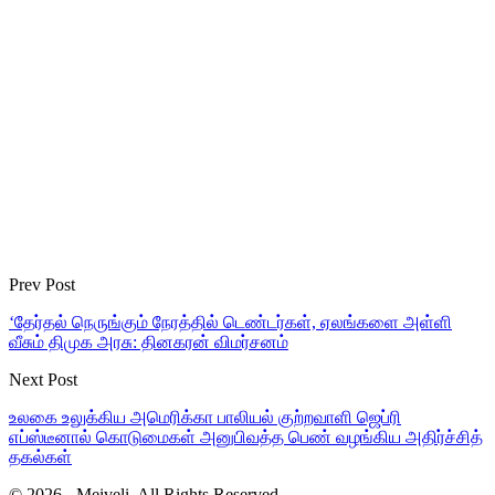
Prev Post
‘தேர்தல் நெருங்கும் நேரத்தில் டெண்டர்கள், ஏலங்களை அள்ளி
வீசும் திமுக அரசு: தினகரன் விமர்சனம்
Next Post
உலகை உலுக்கிய அமெரிக்கா பாலியல் குற்றவாளி ஜெப்ரி
எப்ஸ்டீனால் கொடுமைகள் அனுபிவத்த பெண் வழங்கிய அதிர்ச்சித்
தகல்கள்
© 2026 - Meiveli. All Rights Reserved.