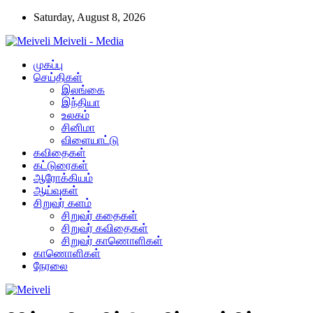
Saturday, August 8, 2026
Meiveli - Media
முகப்பு
செய்திகள்
இலங்கை
இந்தியா
உலகம்
சினிமா
விளையாட்டு
கவிதைகள்
கட்டுரைகள்
ஆரோக்கியம்
ஆய்வுகள்
சிறுவர் களம்
சிறுவர் கதைகள்
சிறுவர் கவிதைகள்
சிறுவர் காணொளிகள்
காணொளிகள்
நேரலை