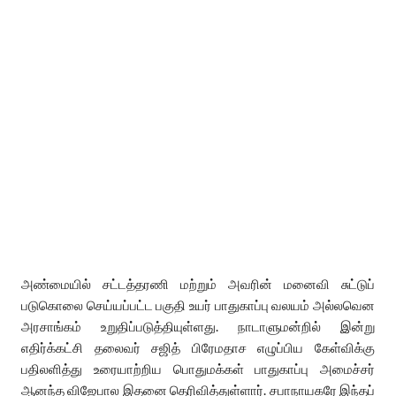
அண்மையில் சட்டத்தரணி மற்றும் அவரின் மனைவி சுட்டுப்
படுகொலை செய்யப்பட்ட பகுதி உயர் பாதுகாப்பு வலயம் அல்லவென
அரசாங்கம் உறுதிப்படுத்தியுள்ளது. நாடாளுமன்றில் இன்று
எதிர்க்கட்சி தலைவர் சஜித் பிரேமதாச எழுப்பிய கேள்விக்கு
பதிலளித்து உரையாற்றிய பொதுமக்கள் பாதுகாப்பு அமைச்சர்
ஆனந்த விஜேபால இதனை தெரிவித்துள்ளார். சபாநாயகரே இந்தப்