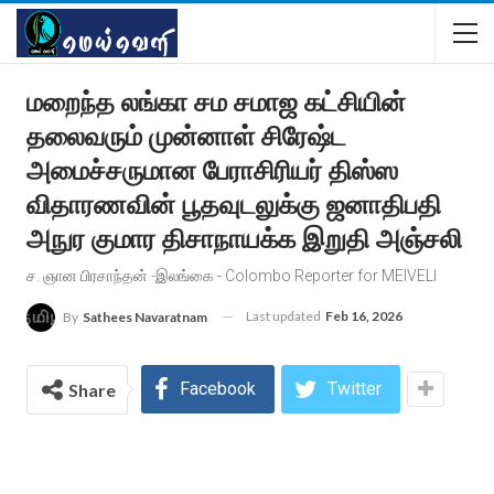
மறைந்த லங்கா சம சமாஜ கட்சியின்
தலைவரும் முன்னாள் சிரேஷ்ட
அமைச்சருமான பேராசிரியர் திஸ்ஸ
விதாரணவின் பூதவுடலுக்கு ஜனாதிபதி
அநுர குமார திசாநாயக்க இறுதி அஞ்சலி
ச. ஞான‌ பிரசாந்தன் -இலங்கை - Colombo Reporter for MEIVELI
Last updated
Feb 16, 2026
By
Sathees Navaratnam
Facebook
Twitter
Share