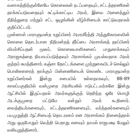
வளாகத்திற்குள்ளேயே கொலைகள் நடப்பதையும், சட்டத்தரணிகள்
தாக்கப்படுவதையும் சுட்டிக்காட்டிய அவர், இவை அனைத்தும்
நீதித்துறை மற்றும் சட்ட ஒழுங்கின் வீழ்ச்சியைக் காட்டுவதாகக்
குறிப்பிட்டார்.
முன்னாள் பாராளுமன்ற உறுப்பினர் அமரகீர்த்தி அத்துகோரளவின்
கொலை தொடர்பான நீதிமன்றத் தீர்ப்பை அரசாங்கத் தரப்பினர்
விமர்சிப்பதன் மூலம், கொலையாளிகளைப் பாதுகாக்கவும்
அராஜகத்தை நியாயப்படுத்தவும் அரசாங்கம் முயல்வதாக அவர்
குற்றம் சுமத்தினார். கஞ்சா தோட்டங்களை முற்றுகையிடச் செல்லும்
பொலிஸாரைத் தாக்கும் பின்னணியைக் கொண்ட பாராளுமன்ற
உறுப்பினர்கள் இன்று சபையில் உள்ளதாகவும், 88-89
காலப்பகுதியில் வன்முறை அரசியலில் ஈடுபட்டவர்களே இன்று
ஆட்சியில் இருப்பதால் அவர்களுக்குத் தெரிந்த ஒரே மொழி
அடக்குமுறை மட்டுமே என்றும் அவர் கூறினார்.
வைத்தியர்களையும், சட்டத்தரணிகளையும், வர்த்தகர்களையும்
பயமுறுத்தி ஆட்சியைத் தொடரலாம் என அரசாங்கம் நினைத்தால்
அது ஒருபோதும் வெற்றி பெறாது எனவும் நாமல் ராஜபக்ஷ மேலும்
வலியுறுத்தினார்.