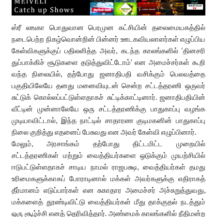
ஸ்ரீ லஙகா பொதுவான பெரமுன கட்சியின் தலைமையகத்தில்
நடைபெற்ற நிகழ்வொன்றின் பின்னர் ஊடகவியலாளர்கள் எழுப்பிய
கேள்விகளுக்குப் பதிலளித்த அவர், கடந்த காலங்களில் ‘தினசரி
துப்பாக்கிச் சூடுகளை தடுத்துவிட்டோம்’ என அமைச்சர்கள் கூறி
வந்த நிலையில், தற்போது ஜனாதிபதி வசிக்கும் பெலவத்தை
பகுதியிலேயே தனது மனைவியுடன் சென்ற சட்டத்தரணி ஒருவர்
சுட்டுக் கொல்லப்பட்டுள்ளதாகச் சுட்டிக்காட்டினார். ஜனாதிபதியின்
வீட்டின் முன்னாலேயே ஒரு சட்டத்தரணிக்கு பாதுகாப்பு வழங்க
முடியாவிட்டால், இந்த நாட்டில் சாதாரண குடிமகனின் பாதுகாப்பு
நிலை குறித்து எதனைப் பேசுவது என அவர் கேள்வி எழுப்பினார்.
மேலும், அரசாங்கம் தற்போது திட்டமிட்ட முறையில்
சட்டத்தரணிகள் மற்றும் வைத்தியர்களை ஒடுக்கும் முயற்சியில்
ஈடுபட்டுள்ளதாகச் சாடிய நாமல் ராஜபக்ஷ, வைத்தியர்கள் தமது
உரிமைகளுக்காகப் போராடினால் மக்கள் அவர்களுக்கு எதிராகத்
தீர்மானம் எடுப்பார்கள் என சுகாதார அமைச்சர் அச்சுறுத்துவது,
மக்களைத் தூண்டிவிட்டு வைத்தியர்கள் மீது தாக்குதல் நடத்தும்
ஒரு சூழ்ச்சி எனத் தெரிவித்தார். அண்மைக் காலங்களில் நீதிமன்ற