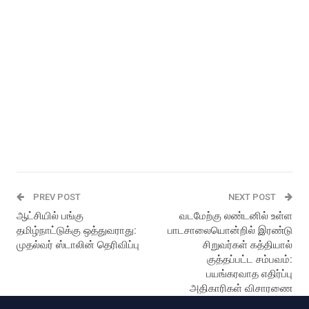
PREV POST
NEXT POST
ஆட்சியில் பங்கு
வடமேற்கு லண்டனில் உள்ள
தமிழ்நாட்டுக்கு ஒத்துவராது:
பாடசாலையொன்றில் இரண்டு
முதல்வர் ஸ்டாலின் தெரிவிப்பு
சிறுவர்கள் கத்தியால்
குத்தப்பட்ட சம்பவம்:
பயங்கரவாத எதிர்ப்பு
அதிகாரிகள் விசாரணை