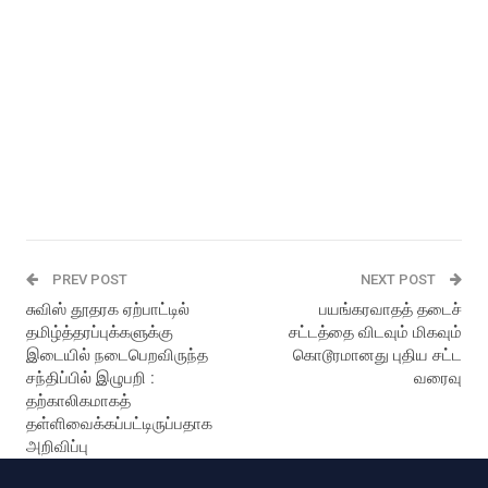
PREV POST
NEXT POST
சுவிஸ் தூதரக ஏற்பாட்டில்
பயங்கரவாதத் தடைச்
தமிழ்த்தரப்புக்களுக்கு
சட்டத்தை விடவும் மிகவும்
இடையில் நடைபெறவிருந்த
கொடூரமானது புதிய சட்ட
சந்திப்பில் இழுபறி :
வரைவு
தற்காலிகமாகத்
தள்ளிவைக்கப்பட்டிருப்பதாக
அறிவிப்பு