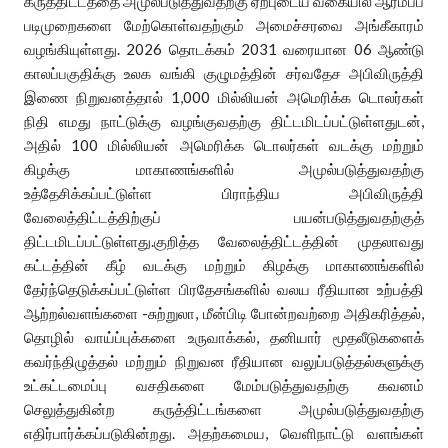
கருத்திட்டத்தை அமுல்படுத்துவதற்கு ஏற்புடைய வகையில் ஆரம்பப்
படிமுறைகளை மேற்கொள்வதற்கும் அமைச்சரவை அங்கீகாரம்
வழங்கியுள்ளது. 2026 தொடக்கம் 2031 வரையான 06 ஆண்டு
காலப்பகுதிக்கு உலக வங்கி குழுமத்தின் சர்வதேச அபிவிருத்தி
இணை நிறுவனத்தால் 1,000 மில்லியன் அமெரிக்க டொலர்கள்
நிதி எமது நாட்டுக்கு வழங்குவதற்கு திட்டமிடப்பட்டுள்ளதுடன்,
அதில் 100 மில்லியன் அமெரிக்க டொலர்கள் வடக்கு மற்றும்
கிழக்கு மாகாணங்களில் அமுல்படுத்துவதற்கு
உத்தேசிக்கப்பட்டுள்ள பிராந்திய அபிவிருத்தி
வேலைத்திட்டத்திற்குப் பயன்படுத்துவதற்குத்
திட்டமிடப்பட்டுள்ளது.குறித்த வேலைத்திட்டத்தின் முதலாவது
கட்டத்தின் கீழ் வடக்கு மற்றும் கிழக்கு மாகாணங்களில்
தேர்ந்தெடுக்கப்பட்டுள்ள பிரதேசங்களில் வலய ரீதியான உற்பத்தி
ஆற்றல்வளங்களை -சுற்றுலா, மீன்பிடி போன்றவற்றை அதிகரித்தல்,
தொழில் வாய்ப்புக்களை உருவாக்கல், தனியார் மூதலீடுகளைக்
கவர்ந்திழுத்தல் மற்றும் நிறுவன ரீதியான வலுப்படுத்தல்களுக்கு
உட்கட்டமைப்பு வசதிகளை மேம்படுத்துவதற்கு கவனம்
செலுத்துகின்ற கருத்திட்டங்களை அமுல்படுத்துவதற்கு
எதிர்பார்க்கப்படுகின்றது. அதற்கமைய, வெளிநாட்டு வளங்கள்