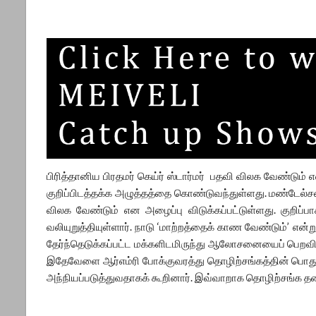
பிரித்தானிய பிரதமர் கெய்ர் ஸ்டார்மர் பதவி விலக வேண்டும்
குறிப்பிடத்தக்க அழுத்தத்தை கொண்டுவந்துள்ளது. மண்டே
விலக வேண்டும் என அழைப்பு விடுக்கப்பட்டுள்ளது. குறிப்
வலியுறுத்தியுள்ளார். நாடு ‘மாற்றத்தைக் காண வேண்டும்’ என்ற
தேர்ந்தெடுக்கப்பட்ட மக்களிடமிருந்து ஆலோசனையைப் பெறவில
இதேவேளை ஆர்எம்ரி போக்குவரத்து தொழிற்சங்கத்தின் பொதுச
அந்நியப்படுத்துவதாகக் கூறினார். இவ்வாறாக தொழிற்சங்க தலை