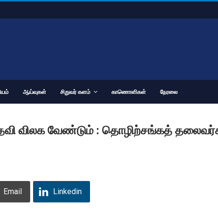
யம்
ஆய்வுகள்
சிறுவர் களம்
காணொளிகள்
நேரலை
் பதவி விலக வேண்டும் : தொழிற்சங்கத் தலைவர்
Email
Linkedin