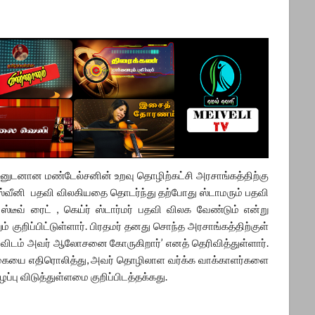
ஸ்டீனுடனான மண்டேல்சனின் உறவு தொழிற்கட்சி அரசாங்கத்திற்கு
வீனி பதவி விலகியதை தொடர்ந்து தற்போது ஸ்டாமரும் பதவி
டீவ் ரைட் , கெய்ர் ஸ்டார்மர் பதவி விலக வேண்டும் என்று
் குறிப்பிட்டுள்ளார். பிரதமர் தனது சொந்த அரசாங்கத்திற்குள்
ழுவிடம் அவர் ஆலோசனை கோருகிறார்’ எனத் தெரிவித்துள்ளார்.
ிக்கையை எதிரொலித்து, அவர் தொழிலாள வர்க்க வாக்காளர்களை
பு விடுத்துள்ளமை குறிப்பிடத்தக்கது.