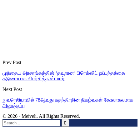
Prev Post
முந்தைய அரசாங்கத்தின் ‘தவறான’ பிரெக்ஸிட் ஒப்பந்தத்தை
கடுமையாக விமர்சித்த ஸ்டாமர்
Next Post
நுவரெலியாவில் 78ஆவது சுதந்திரதின நிகழ்வுகள் கோலாகலமாக
அனுஷ்டிப்பு
© 2026 - Meiveli. All Rights Reserved.