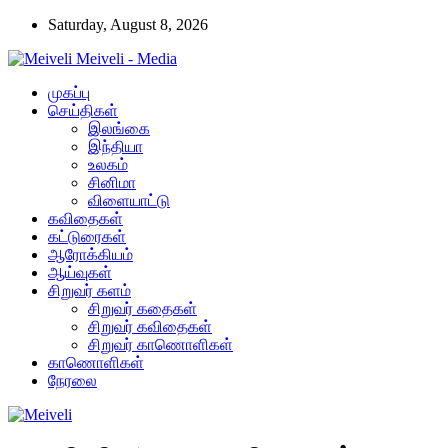
Saturday, August 8, 2026
Meiveli - Media
முகப்பு
செய்திகள்
இலங்கை
இந்தியா
உலகம்
சினிமா
விளையாட்டு
கவிதைகள்
கட்டுரைகள்
ஆரோக்கியம்
ஆய்வுகள்
சிறுவர் களம்
சிறுவர் கதைகள்
சிறுவர் கவிதைகள்
சிறுவர் காணொளிகள்
காணொளிகள்
நேரலை