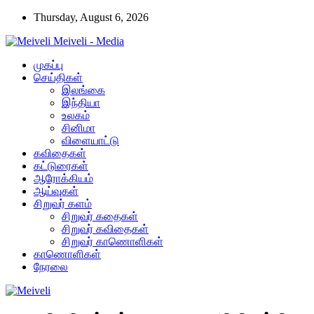
Thursday, August 6, 2026
Meiveli - Media
முகப்பு
செய்திகள்
இலங்கை
இந்தியா
உலகம்
சினிமா
விளையாட்டு
கவிதைகள்
கட்டுரைகள்
ஆரோக்கியம்
ஆய்வுகள்
சிறுவர் களம்
சிறுவர் கதைகள்
சிறுவர் கவிதைகள்
சிறுவர் காணொளிகள்
காணொளிகள்
நேரலை